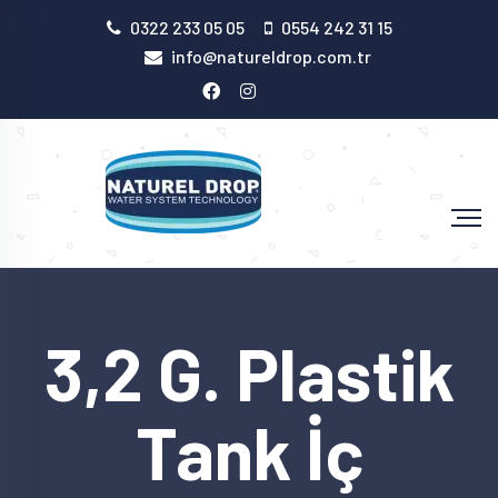
0322 233 05 05
0554 242 31 15
info@natureldrop.com.tr
3,2 G. Plastik
Tank İç