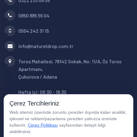
0322 233 05 05
0850 885 55 04
0554 242 31 15
info@natureldrop.com.tr
Toros Mahallesi, 78142 Sokak, No: 11/A, Öz Toros
Apartmanı,
Çukurova / Adana
Hafta içi: 08:30 - 18.30
Cumartesi: 08:30 - 16:00
Çerez Tercihleriniz
Web sitemiz üzerinde zorunlu çerezler dışında kalan analitik,
işlevsel ve reklam/pazarlama çerezleri yalnızca izninizle
kullanılır.
Çerez Politikası
sayfasından detaylı bilgi
alabilirsiniz.