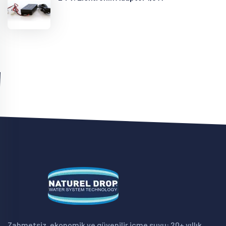
Zahmetsiz, ekonomik ve güvenilir içme suyu: 20+ yıllık