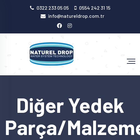
0322 233 05 05
0554 242 31 15
info@natureldrop.com.tr
Diğer Yedek
Parça/Malzeme