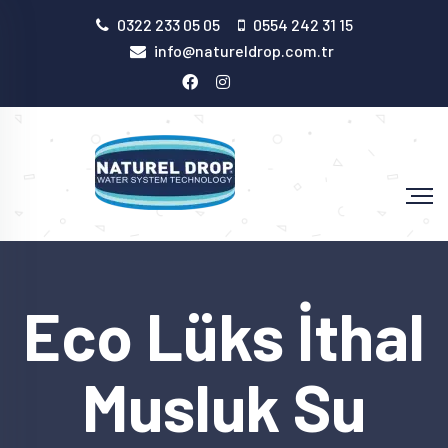
0322 233 05 05
0554 242 31 15
info@natureldrop.com.tr
Eco Lüks İthal
Musluk Su