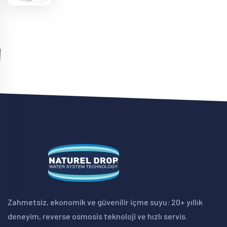
Zahmetsiz, ekonomik ve güvenilir içme suyu: 20+ yıllık
deneyim, reverse osmosis teknoloji ve hızlı servis.