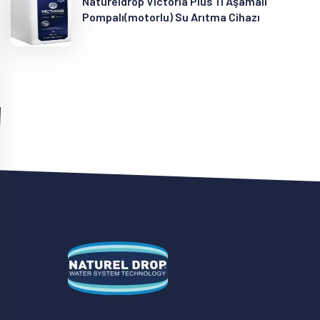
Natureldrop Victoria Plus 11 Aşamalı
Pompalı(motorlu) Su Arıtma Cihazı