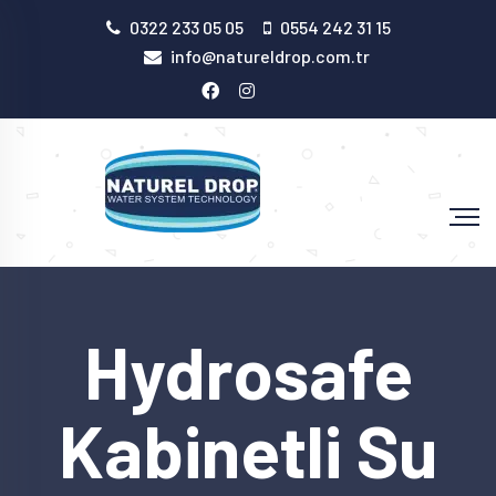
0322 233 05 05
0554 242 31 15
info@natureldrop.com.tr
Hydrosafe
Kabinetli Su