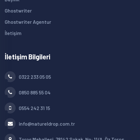
Ghostwriter
Ghostwriter Agentur
İletişim
İletişim Bilgileri
0322 233 05 05
0850 885 55 04
0554 242 31 15
info@natureldrop.com.tr
Toros Mahallesi, 78142 Sokak, No: 11/A, Öz Toros