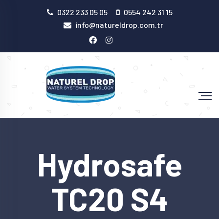
0322 233 05 05
0554 242 31 15
info@natureldrop.com.tr
Hydrosafe
TC20 S4