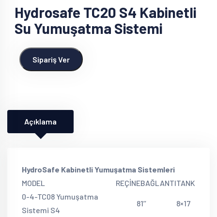
Hydrosafe TC20 S4 Kabinetli
Su Yumuşatma Sistemi
Sipariş Ver
Açıklama
HydroSafe Kabinetli Yumuşatma Sistemleri
MODEL
REÇİNE
BAĞLANTI
TANK
0-4-TC08 Yumuşatma
8
1’’
8×17
Sistemi S4