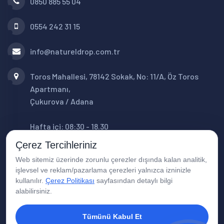
0850 885 55 04
0554 242 31 15
info@natureldrop.com.tr
Toros Mahallesi, 78142 Sokak, No: 11/A, Öz Toros
Apartmanı,
Çukurova / Adana
Hafta içi: 08:30 - 18.30
Cumartesi: 08:30 - 16:00
Çerez Tercihleriniz
Web sitemiz üzerinde zorunlu çerezler dışında kalan analitik,
işlevsel ve reklam/pazarlama çerezleri yalnızca izninizle
kullanılır.
Çerez Politikası
sayfasından detaylı bilgi
alabilirsiniz.
Tümünü Kabul Et