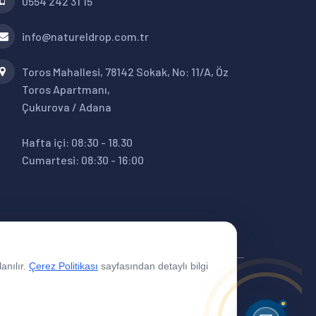
0554 242 31 15
info@natureldrop.com.tr
Toros Mahallesi, 78142 Sokak, No: 11/A, Öz
Toros Apartmanı,
Çukurova / Adana
Hafta içi: 08:30 - 18.30
Cumartesi: 08:30 - 16:00
anılır.
Çerez Politikası
sayfasından detaylı bilgi