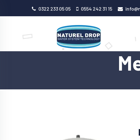
0322 233 05 05
0554 242 31 15
info@n
Me