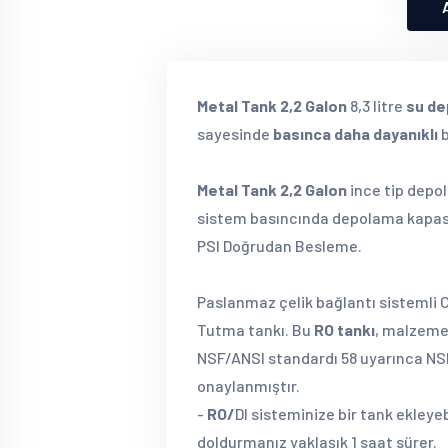
Metal Tank 2,2 Galon
8,3 litre
su de
sayesinde
basınca daha dayanıklı
b
Metal Tank 2,2 Galon
ince tip depo
sistem basıncında depolama kapas
PSI Doğrudan Besleme.
Paslanmaz çelik bağlantı sistemli C
Tutma tankı. Bu
RO tankı
, malzeme 
NSF/ANSI standardı 58 uyarınca NSF
onaylanmıştır.
-
RO/
DI sisteminize bir tank ekleye
doldurmanız yaklaşık 1 saat sürer.