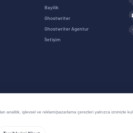
Bayilik
Ghostwriter
Ghostwriter Agentur
İletişim
 analitik, işlevsel ve reklam/pazarlama çerezleri yalnızca izninizle kull