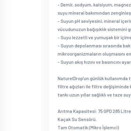
- Demir, sodyum, kalsiyum, magnez
suyu mineral bakımından zenginleşt
- Suyun pH seviyesini, mineral içeriğ
vücudunuzun bağışıklık sistemini gü
- Suyu lezzetli ve yumuşak bir içime
- Suyun depolanması sırasında bakte
mikroorganizmaların oluşmasını en
- Suyun akış hızını ve basıncını aya
NaturelDrop'un günlük kullanımda ter
filtre ağızları ile filtre değişiminde 
tankı uzun yıllar sağlıklı ve taze su
Arıtma Kapasitesi: 75 GPD 285 Litr
Kaçak Su Sensörü.
Tam Otomatik (Mikro İşlemci)