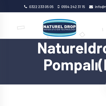
0322 233 05 05
0554 242 31 15
info@n
Natureldro
Pompalı(