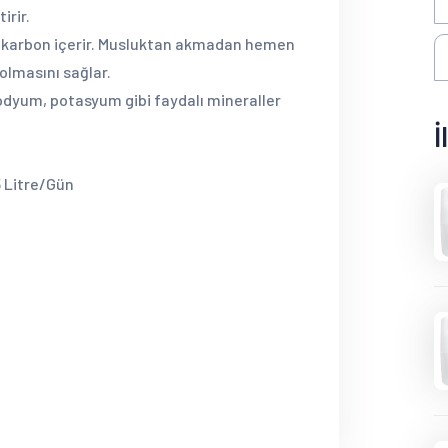
irir.
l karbon içerir. Musluktan akmadan hemen
olmasını sağlar.
odyum, potasyum gibi faydalı mineraller
İ
 Litre/Gün