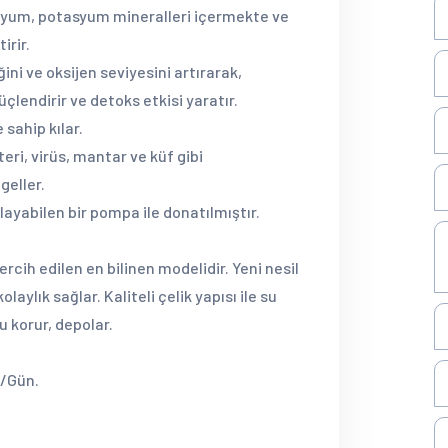
yum, potasyum mineralleri içermekte ve
irir.
ini ve oksijen seviyesini artırarak,
çlendirir ve detoks etkisi yaratır.
 sahip kılar.
ri, virüs, mantar ve küf gibi
geller.
rlayabilen bir pompa ile donatılmıştır.
cih edilen en bilinen modelidir. Yeni nesil
kolaylık sağlar. Kaliteli çelik yapısı ile su
yu korur, depolar.
e/Gün.