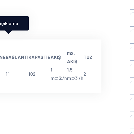
Açıklama
mx.
İNE
BAĞLANTI
KAPASİTE
AKIŞ
TUZ
AKIŞ
1
1,5
1″
102
2
m⊃3;/h
m⊃3;/h