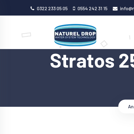
0322 233 05 05
0554 242 31 15
info@n
Stratos 2
An