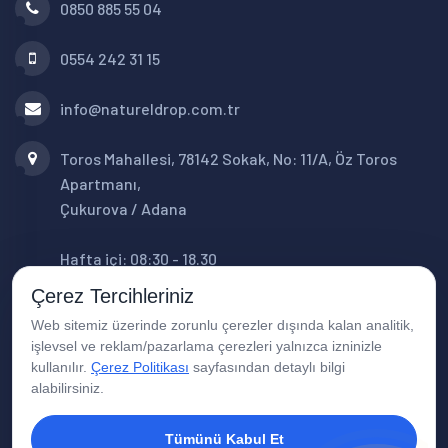
0850 885 55 04
0554 242 31 15
info@natureldrop.com.tr
Toros Mahallesi, 78142 Sokak, No: 11/A, Öz Toros
Apartmanı,
Çukurova / Adana
Hafta içi: 08:30 - 18.30
Cumartesi: 08:30 - 16:00
Çerez Tercihleriniz
Web sitemiz üzerinde zorunlu çerezler dışında kalan analitik,
işlevsel ve reklam/pazarlama çerezleri yalnızca izninizle
kullanılır.
Çerez Politikası
sayfasından detaylı bilgi
alabilirsiniz.
Tümünü Kabul Et