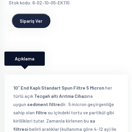
Stok kodu: 6-02-10-05-EK110
Sipariş Ver
Açıklama
10” End Kaplı Standart Spun Filtre 5 Micron
her
türlü açık
Tezgah altı Arıtma Cihazı
na
uygun
sediment filtre
dir. 5 micron geçirgenliğe
sahip olan
filtre
su içindeki tortu ve partikül gibi
kirlilikleri tutar. Zamanla kirlenen bu
su
filtresi
belirli aralıklar (kullanıma göre 4-12 ay) ile