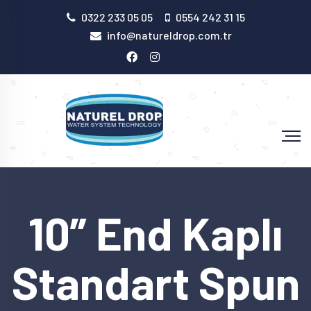
0322 233 05 05
0554 242 31 15
info@natureldrop.com.tr
10” End Kaplı
Standart Spun