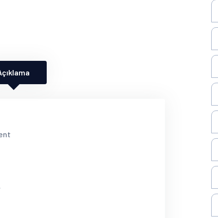
Açıklama
ent
r