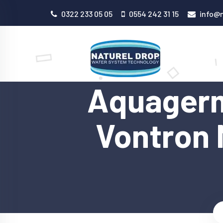
0322 233 05 05
0554 242 31 15
info@n
Aquagerm
Vontron 