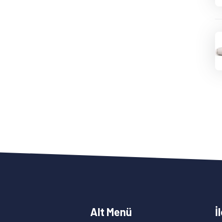
Alt Menü
İ