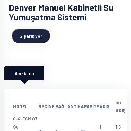
Denver Manuel Kabinetli Su
Yumuşatma Sistemi
Sipariş Ver
Açıklama
mx.
MODEL
REÇİNE
BAĞLANTI
KAPASİTE
AKIŞ
AKIŞ
0-4-TCM 07
Su
1
1,5
25
1″
102