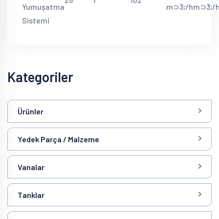
Yumuşatma
m⊃3;/h
m⊃3;/
Sistemi
Kategoriler
Ürünler
Yedek Parça / Malzeme
Vanalar
Tanklar