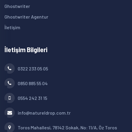
Ghostwriter
Ghostwriter Agentur
İletişim
İletişim Bilgileri
0322 233 05 05
0850 885 55 04
0554 242 31 15
info@natureldrop.com.tr
Toros Mahallesi, 78142 Sokak, No: 11/A, Öz Toros