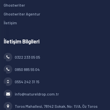
Ghostwriter
Ghostwriter Agentur
İletişim
İletişim Bilgileri
0322 233 05 05
0850 885 55 04
0554 242 31 15
info@natureldrop.com.tr
Toros Mahallesi, 78142 Sokak, No: 11/A, Öz Toros